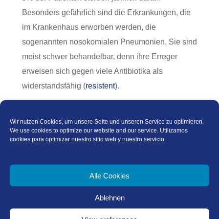
Besonders gefährlich sind die Erkrankungen, die
im Krankenhaus erworben werden, die
sogenannten nosokomialen Pneumonien. Sie sind
meist schwer behandelbar, denn ihre Erreger
erweisen sich gegen viele Antibiotika als
widerstandsfähig (
resistent
).
Mehr zu den Ursachen, den Übertragungswegen
Wir nutzen Cookies, um unsere Seite und unseren Service zu optimieren.
sowie Therapie erfahren Sie bei
Lungenärzte im
We use cookies to optimize our website and our service. Utilizamos
Netz
und selbstverständlich auch bei uns in der
cookies para optimizar nuestro sitio web y nuestro servicio.
Praxis. Sehr gerne reservieren wir Ihnen auch
einen Impftermin.
Rufen Sie an oder schreiben Sie
Alle Cookies
uns!
Ablehnen